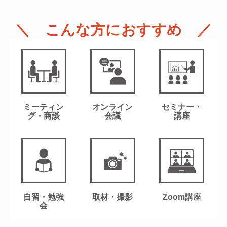
＼ こんな方におすすめ ／
ミーティン
オンライン
セミナー・
グ・商談
会議
講座
自習・勉強
取材・撮影
Zoom講座
会