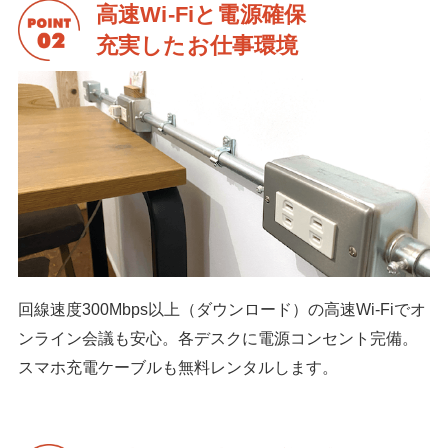
高速Wi-Fiと電源確保
充実したお仕事環境
回線速度300Mbps以上（ダウンロード）の高速Wi-Fiでオ
ンライン会議も安心。各デスクに電源コンセント完備。
スマホ充電ケーブルも無料レンタルします。